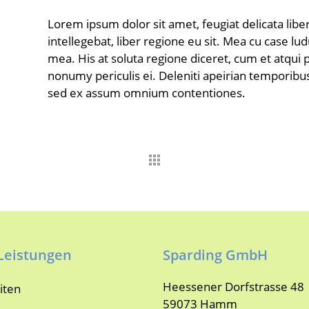
Lorem ipsum dolor sit amet, feugiat delicata lib
intellegebat, liber regione eu sit. Mea cu case lu
mea. His at soluta regione diceret, cum et atqui
nonumy periculis ei. Deleniti apeirian temporib
sed ex assum omnium contentiones.
Leistungen
Sparding GmbH
Heessener Dorfstrasse 48
iten
59073 Hamm